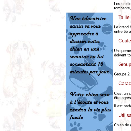
Les oreil
tombante,
Taille 
Le grand 
entre 65 à
Coule
Uniquement
doivent to
Group
Groupe 2.
Carac
C'est un 
être agres
Il est par
Utilis
Chien de 