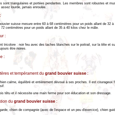
les sont triangulaires et portées pendantes. Les membres sont robustes et mu
 assez lourde, jamais enroulée.
:
bouvier suisse mesure entre 60 à 68 centimètres pour un poids allant de 32 à 
 72 centimètres pour un poids allant de 35 à 40 kilos chez le mâle.
ur :
 tricolore : noir feu avec des taches blanches sur le poitrail, sur la tête et sur
ujours être noires.
e :
tères et tempérament du
grand bouvier suisse
:
chien calme, équilibré et entièrement dévoué à ses proches. Il est courageux
sif.
fois têtu et il nécessite une main ferme pour son éducation et son dressage.
ation du
grand bouvier suisse
:
garde, chien de compagnie (avec de l'espace et un peu d'exercice), chien gui